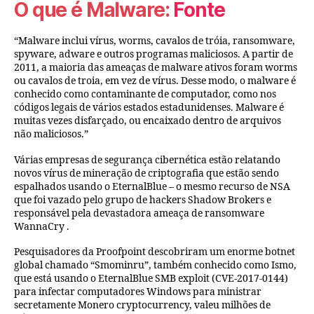
O que é Malware:
Fonte
“Malware inclui vírus, worms, cavalos de tróia, ransomware,
spyware, adware e outros programas maliciosos. A partir de
2011, a maioria das ameaças de malware ativos foram worms
ou cavalos de troia, em vez de vírus. Desse modo, o malware é
conhecido como contaminante de computador, como nos
códigos legais de vários estados estadunidenses. Malware é
muitas vezes disfarçado, ou encaixado dentro de arquivos
não maliciosos.”
Várias empresas de segurança cibernética estão relatando
novos vírus de mineração de criptografia que estão sendo
espalhados usando o EternalBlue – o mesmo recurso de NSA
que foi vazado pelo grupo de hackers Shadow Brokers e
responsável pela devastadora ameaça de ransomware
WannaCry .
Pesquisadores da Proofpoint descobriram um enorme botnet
global chamado “Smominru”, também conhecido como Ismo,
que está usando o EternalBlue SMB exploit (CVE-2017-0144)
para infectar computadores Windows para ministrar
secretamente Monero cryptocurrency, valeu milhões de