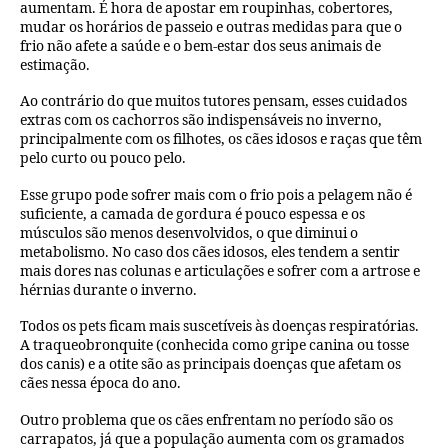
aumentam. É hora de apostar em roupinhas, cobertores,
mudar os horários de passeio e outras medidas para que o
frio não afete a saúde e o bem-estar dos seus animais de
estimação.
Ao contrário do que muitos tutores pensam, esses cuidados
extras com os cachorros são indispensáveis no inverno,
principalmente com os filhotes, os cães idosos e raças que têm
pelo curto ou pouco pelo.
Esse grupo pode sofrer mais com o frio pois a pelagem não é
suficiente, a camada de gordura é pouco espessa e os
músculos são menos desenvolvidos, o que diminui o
metabolismo. No caso dos cães idosos, eles tendem a sentir
mais dores nas colunas e articulações e sofrer com a artrose e
hérnias durante o inverno.
Todos os pets ficam mais suscetíveis às doenças respiratórias.
A traqueobronquite (conhecida como gripe canina ou tosse
dos canis) e a otite são as principais doenças que afetam os
cães nessa época do ano.
Outro problema que os cães enfrentam no período são os
carrapatos, já que a população aumenta com os gramados