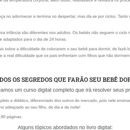
 e da temperatura corporal, além disso, reabastece e restaura os pro
 no adormecer e termina no despertar, mas dá-se por ciclos. Tanto o
ra infância são diferentes nos adultos. Os bebês não seguem o ciclo n
e adaptados para o dia de 24 horas.
 sobre a dificuldade de colocarem o seu bebê para dormir, de fazê-lo 
 real dificuldade que os pais enfrentam com filhos que não dormem
OS OS SEGREDOS QUE FARÃO SEU BEBÊ DO
camos um curso digital completo que irá resolver seus p
pleto e didático, diferenciado dos outros do mercado, pois nele ensin
o adequado ao seu filho, de dia e de noite!
190 páginas.
Alguns tópicos abordados no livro digital: