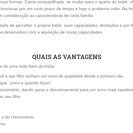
versas formas. Cama compartilhada, se mudar para o quarto do bebê, c
funcionar por um curto prazo de tempo e logo o problema volta. Na h
 consideração as características de cada família.
idade de perceber o próprio bebê, suas capacidades, limitações e por 
o se desenvolver com a aquisição de novas capacidades.
QUAIS AS VANTAGENS
s de uma noite bem dormida:
cê e seu filho tenham um sono de qualidade desde o primeiro dia.
o que, como e quando fazer!
 nascimento, dando apoio e direcionamento para um sono mais saudáve
o seu filho.
e o do crescimento
tmo