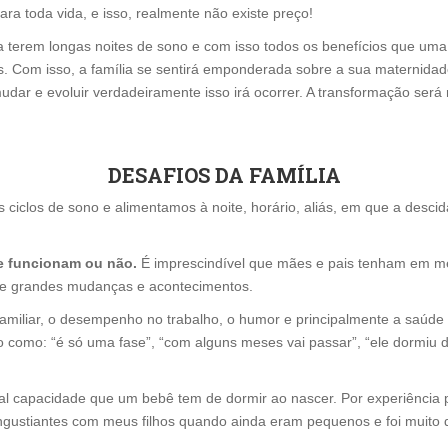
ra toda vida, e isso, realmente não existe preço!
as a terem longas noites de sono e com isso todos os benefícios que u
. Com isso, a família se sentirá emponderada sobre a sua maternidad
 mudar e evoluir verdadeiramente isso irá ocorrer. A transformação ser
DESAFIOS DA FAMÍLIA
iclos de sono e alimentamos à noite, horário, aliás, em que a descida 
 funcionam ou não.
É imprescindível que mães e pais tenham em me
de grandes mudanças e acontecimentos.
familiar, o desempenho no trabalho, o humor e principalmente a saúde
so como: “é só uma fase”, “com alguns meses vai passar”, “ele dormiu d
 capacidade que um bebê tem de dormir ao nascer. Por experiência pr
angustiantes com meus filhos quando ainda eram pequenos e foi muito 