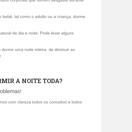
cessos corporais que sofrem desgaste durante
 bebê, tal como o adulto ou a criança, dorme
atural de dia e noite. Pode levar alguns
dormir uma noite inteira, de diminuir as
!
RMIR A NOITE TODA?
roblemas!
amos com clareza todos os conceitos e todos