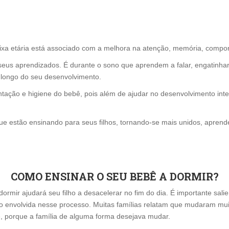
xa etária está associado com a melhora na atenção, memória, compor
seus aprendizados. É durante o sono que aprendem a falar, engatinhar
o longo do seu desenvolvimento.
ntação e higiene do bebê, pois além de ajudar no desenvolvimento int
ue estão ensinando para seus filhos, tornando-se mais unidos, aprend
COMO ENSINAR O SEU BEBÊ A DORMIR?
ormir ajudará seu filho a desacelerar no fim do dia. É importante sal
o envolvida nesse processo. Muitas famílias relatam que mudaram muito
 porque a família de alguma forma desejava mudar.