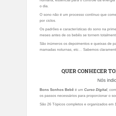
humana, essencial para o controle da energia
o dia.
O sono não é um processo contínuo que começa
por ciclos.
Os padrões e características do sono na primei
meses antes de os bebês se tornem totalment
São inúmeros os depoimentos e queixas de pais
mamadas noturnas, etc… Sabemos claramente a
QUER CONHECER TOD
Nós indi
Bons Sonhos Bebê
é um
Curso Digital
, com
os passos necessários para proporcionar o son
São 26 Tópicos completos e organizados em 