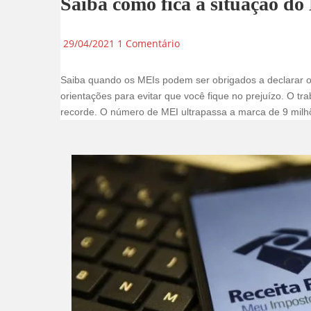
Saiba como fica a situação d
29/04/2021
1 Comentário
Saiba quando os MEIs podem ser obrigados a declarar o
orientações para evitar que você fique no prejuízo. O t
recorde. O número de MEI ultrapassa a marca de 9 milhõ