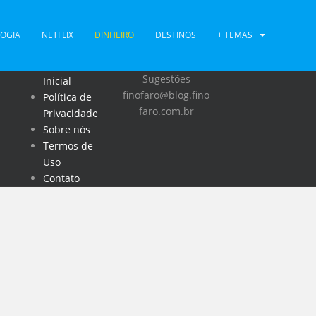
INSTITUCIONAL
OGIA
NETFLIX
DINHEIRO
DESTINOS
+ TEMAS
Duvidas ou
Página
Sugestões
Inicial
finofaro@blog.fino
Política de
faro.com.br
Privacidade
Sobre nós
Termos de
Uso
Contato