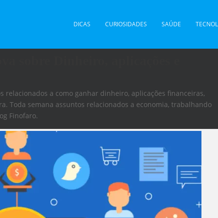
DICAS
CURIOSIDADES
SAÚDE
TECNOL
 sobre Dinheiro, aplicações e
 relacionados a como ganhar dinheiro, aplicações financeiras,
xtra. Toda semana assuntos relacionados a economia, trabalhando
g Finofaro.