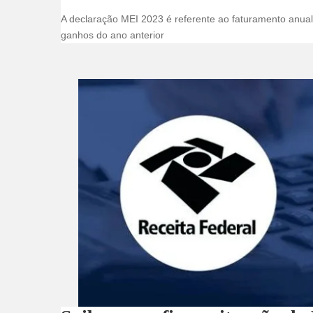
A declaração MEI 2023 é referente ao faturamento anual 
ganhos do ano anterior