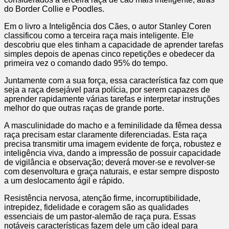
do Border Collie e Poodles.
Em o livro a Inteligência dos Cães, o autor Stanley Coren
classificou como a terceira raça mais inteligente. Ele
descobriu que eles tinham a capacidade de aprender tarefas
simples depois de apenas cinco repetições e obedecer da
primeira vez o comando dado 95% do tempo.
Juntamente com a sua força, essa característica faz com que
seja a raça desejável para polícia, por serem capazes de
aprender rapidamente várias tarefas e interpretar instruções
melhor do que outras raças de grande porte.
A masculinidade do macho e a feminilidade da fêmea dessa
raça precisam estar claramente diferenciadas. Esta raça
precisa transmitir uma imagem evidente de força, robustez e
inteligência viva, dando a impressão de possuir capacidade
de vigilância e observação; deverá mover-se e revolver-se
com desenvoltura e graça naturais, e estar sempre disposto
a um deslocamento ágil e rápido.
Resistência nervosa, atenção firme, incorruptibilidade,
intrepidez, fidelidade e coragem são as qualidades
essenciais de um pastor-alemão de raça pura. Essas
notáveis características fazem dele um cão ideal para