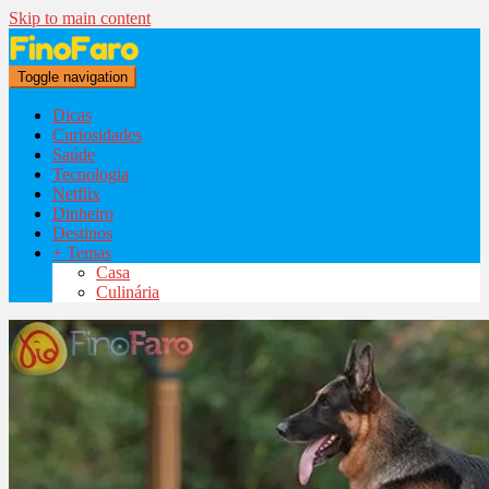
Skip to main content
Toggle navigation
Dicas
Curiosidades
Saúde
Tecnologia
Netflix
Dinheiro
Destinos
+ Temas
Casa
Culinária