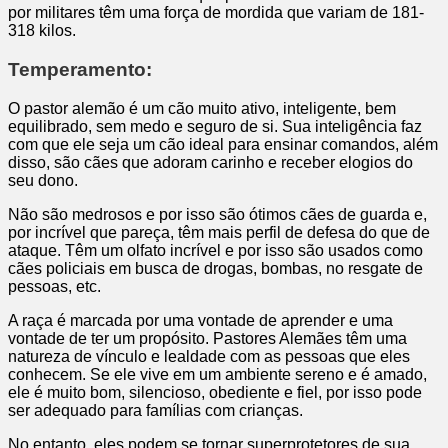
por militares têm uma força de mordida que variam de 181-
318 kilos.
Temperamento:
O pastor alemão é um cão muito ativo, inteligente, bem
equilibrado, sem medo e seguro de si. Sua inteligência faz
com que ele seja um cão ideal para ensinar comandos, além
disso, são cães que adoram carinho e receber elogios do
seu dono.
Não são medrosos e por isso são ótimos cães de guarda e,
por incrível que pareça, têm mais perfil de defesa do que de
ataque. Têm um olfato incrível e por isso são usados como
cães policiais em busca de drogas, bombas, no resgate de
pessoas, etc.
A raça é marcada por uma vontade de aprender e uma
vontade de ter um propósito. Pastores Alemães têm uma
natureza de vínculo e lealdade com as pessoas que eles
conhecem. Se ele vive em um ambiente sereno e é amado,
ele é muito bom, silencioso, obediente e fiel, por isso pode
ser adequado para famílias com crianças.
No entanto, eles podem se tornar superprotetores de sua