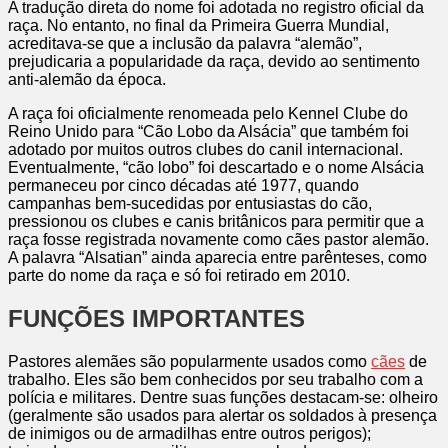
A tradução direta do nome foi adotada no registro oficial da
raça. No entanto, no final da Primeira Guerra Mundial,
acreditava-se que a inclusão da palavra “alemão”,
prejudicaria a popularidade da raça, devido ao sentimento
anti-alemão da época.
A raça foi oficialmente renomeada pelo Kennel Clube do
Reino Unido para “Cão Lobo da Alsácia” que também foi
adotado por muitos outros clubes do canil internacional.
Eventualmente, “cão lobo” foi descartado e o nome Alsácia
permaneceu por cinco décadas até 1977, quando
campanhas bem-sucedidas por entusiastas do cão,
pressionou os clubes e canis britânicos para permitir que a
raça fosse registrada novamente como cães pastor alemão.
A palavra “Alsatian” ainda aparecia entre parênteses, como
parte do nome da raça e só foi retirado em 2010.
FUNÇÕES IMPORTANTES
Pastores alemães são popularmente usados como
cães
de
trabalho. Eles são bem conhecidos por seu trabalho com a
polícia e militares. Dentre suas funções destacam-se: olheiro
(geralmente são usados para alertar os soldados à presença
de inimigos ou de armadilhas entre outros perigos);