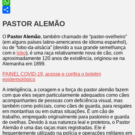
Email
WhatsApp
Share
PASTOR ALEMÃO
O
Pastor Alemão
, também chamado de “pastor-ovelheiro”
(em alguns países latino-americanos de idioma espanhol),
ou de “lobo-da-alsácia” (devido a sua grande semelhança
com o
lobo
), é uma raça relativamente nova de cão, com
aproximadamente 120 anos de existência, originou-se na
Alemanha em 1899.
PAINEL COVID-19, acesse e confira o boletim
epidemiológico
A inteligência, a coragem e a força do pastor alemão fazem
com que eles sejam particularmente adequados como cães
acompanhantes de pessoas com deficiência visual, mas
também como policiais, como cães de guarda, para resgates
em montanhas ou em outras situações. É um cão de
trabalho, empregado originalmente para pastoreio e guarda
de ovelhas. Devido à sua natureza leal e protetora, o Pastor
Alemão é uma das raças mais registradas. Ele é
frequentemente utilizado na polícia e operações militares em