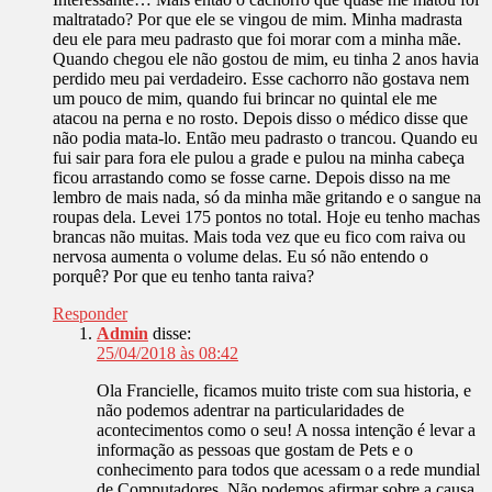
maltratado? Por que ele se vingou de mim. Minha madrasta
deu ele para meu padrasto que foi morar com a minha mãe.
Quando chegou ele não gostou de mim, eu tinha 2 anos havia
perdido meu pai verdadeiro. Esse cachorro não gostava nem
um pouco de mim, quando fui brincar no quintal ele me
atacou na perna e no rosto. Depois disso o médico disse que
não podia mata-lo. Então meu padrasto o trancou. Quando eu
fui sair para fora ele pulou a grade e pulou na minha cabeça
ficou arrastando como se fosse carne. Depois disso na me
lembro de mais nada, só da minha mãe gritando e o sangue na
roupas dela. Levei 175 pontos no total. Hoje eu tenho machas
brancas não muitas. Mais toda vez que eu fico com raiva ou
nervosa aumenta o volume delas. Eu só não entendo o
porquê? Por que eu tenho tanta raiva?
Responder
Admin
disse:
25/04/2018 às 08:42
Ola Francielle, ficamos muito triste com sua historia, e
não podemos adentrar na particularidades de
acontecimentos como o seu! A nossa intenção é levar a
informação as pessoas que gostam de Pets e o
conhecimento para todos que acessam o a rede mundial
de Computadores. Não podemos afirmar sobre a causa