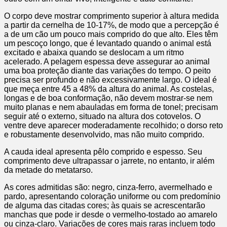
O corpo deve mostrar comprimento superior à altura medida
a partir da cernelha de 10-17%, de modo que a percepção é
a de um cão um pouco mais comprido do que alto. Eles têm
um pescoço longo, que é levantado quando o animal está
excitado e abaixa quando se deslocam a um ritmo
acelerado. A pelagem espessa deve assegurar ao animal
uma boa proteção diante das variações do tempo. O peito
precisa ser profundo e não excessivamente largo. O ideal é
que meça entre 45 a 48% da altura do animal. As costelas,
longas e de boa conformação, não devem mostrar-se nem
muito planas e nem abauladas em forma de tonel; precisam
seguir até o externo, situado na altura dos cotovelos. O
ventre deve aparecer moderadamente recolhido; o dorso reto
e robustamente desenvolvido, mas não muito comprido.
A cauda ideal apresenta pêlo comprido e espesso. Seu
comprimento deve ultrapassar o jarrete, no entanto, ir além
da metade do metatarso.
As cores admitidas são: negro, cinza-ferro, avermelhado e
pardo, apresentando coloração uniforme ou com predomínio
de alguma das citadas cores; às quais se acrescentarão
manchas que pode ir desde o vermelho-tostado ao amarelo
ou cinza-claro. Variações de cores mais raras incluem todo