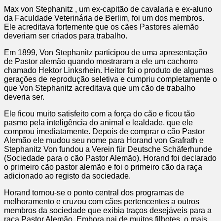
Max von Stephanitz , um ex-capitão de cavalaria e ex-aluno
da Faculdade Veterinária de Berlim, foi um dos membros.
Ele acreditava fortemente que os cães Pastores alemão
deveriam ser criados para trabalho.
Em 1899, Von Stephanitz participou de uma apresentação
de Pastor alemão quando mostraram a ele um cachorro
chamado Hektor Linksrhein. Heitor foi o produto de algumas
gerações de reprodução seletiva e cumpriu completamente o
que Von Stephanitz acreditava que um cão de trabalho
deveria ser.
Ele ficou muito satisfeito com a força do cão e ficou tão
pasmo pela inteligência do animal e lealdade, que ele
comprou imediatamente. Depois de comprar o cão Pastor
Alemão ele mudou seu nome para Horand von Grafrath e
Stephanitz Von fundou a Verein für Deutsche Schäferhunde
(Sociedade para o cão Pastor Alemão). Horand foi declarado
o primeiro cão pastor alemão e foi o primeiro cão da raça
adicionado ao registo da sociedade.
Horand tornou-se o ponto central dos programas de
melhoramento e cruzou com cães pertencentes a outros
membros da sociedade que exibia traços desejáveis para a
raça Pastor Alemão. Embora pai de muitos filhotes, o mais