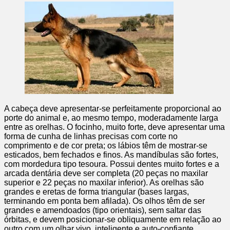
A cabeça deve apresentar-se perfeitamente proporcional ao
porte do animal e, ao mesmo tempo, moderadamente larga
entre as orelhas. O focinho, muito forte, deve apresentar uma
forma de cunha de linhas precisas com corte no
comprimento e de cor preta; os lábios têm de mostrar-se
esticados, bem fechados e finos. As mandíbulas são fortes,
com mordedura tipo tesoura. Possui dentes muito fortes e a
arcada dentária deve ser completa (20 peças no maxilar
superior e 22 peças no maxilar inferior). As orelhas são
grandes e eretas de forma triangular (bases largas,
terminando em ponta bem afilada). Os olhos têm de ser
grandes e amendoados (tipo orientais), sem saltar das
órbitas, e devem posicionar-se obliquamente em relação ao
outro com um olhar vivo, inteligente e auto-confiante.