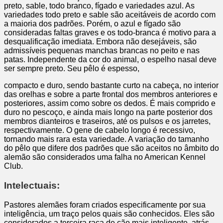
preto, sable, todo branco, fígado e variedades azul. As
variedades todo preto e sable são aceitáveis de acordo com
a maioria dos padrões. Porém, o azul e fígado são
consideradas faltas graves e os todo-branca é motivo para a
desqualificação imediata. Embora não desejáveis, são
admissíveis pequenas manchas brancas no peito e nas
patas. Independente da cor do animal, o espelho nasal deve
ser sempre preto. Seu pêlo é espesso,
compacto e duro, sendo bastante curto na cabeça, no interior
das orelhas e sobre a parte frontal dos membros anteriores e
posteriores, assim como sobre os dedos. É mais comprido e
duro no pescoço, e ainda mais longo na parte posterior dos
membros dianteiros e traseiros, até os pulsos e os jarretes,
respectivamente. O gene de cabelo longo é recessivo,
tornando mais rara esta variedade. A variação do tamanho
do pêlo que difere dos padrões que são aceitos no âmbito do
alemão são considerados uma falha no American Kennel
Club.
Intelectuais:
Pastores alemães foram criados especificamente por sua
inteligência, um traço pelos quais são conhecidos. Eles são
considerados a terceira raça de cão mais inteligente, atrás