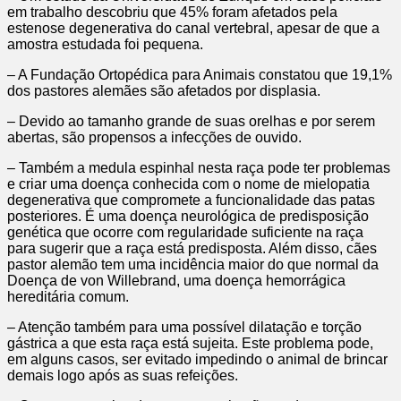
em trabalho descobriu que 45% foram afetados pela
estenose degenerativa do canal vertebral, apesar de que a
amostra estudada foi pequena.
– A Fundação Ortopédica para Animais constatou que 19,1%
dos pastores alemães são afetados por displasia.
– Devido ao tamanho grande de suas orelhas e por serem
abertas, são propensos a infecções de ouvido.
– Também a medula espinhal nesta raça pode ter problemas
e criar uma doença conhecida com o nome de mielopatia
degenerativa que compromete a funcionalidade das patas
posteriores. É uma doença neurológica de predisposição
genética que ocorre com regularidade suficiente na raça
para sugerir que a raça está predisposta. Além disso, cães
pastor alemão tem uma incidência maior do que normal da
Doença de von Willebrand, uma doença hemorrágica
hereditária comum.
– Atenção também para uma possível dilatação e torção
gástrica a que esta raça está sujeita. Este problema pode,
em alguns casos, ser evitado impedindo o animal de brincar
demais logo após as suas refeições.