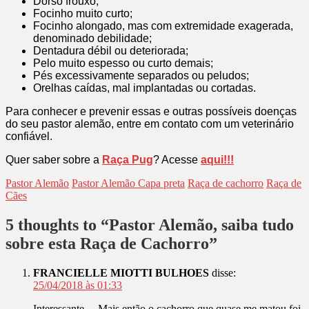
Dorso frouxo;
Focinho muito curto;
Focinho alongado, mas com extremidade exagerada,
denominado debilidade;
Dentadura débil ou deteriorada;
Pelo muito espesso ou curto demais;
Pés excessivamente separados ou peludos;
Orelhas caídas, mal implantadas ou cortadas.
Para conhecer e prevenir essas e outras possíveis doenças
do seu pastor alemão, entre em contato com um veterinário
confiável.
Quer saber sobre a
Raça Pug
? Acesse
aqui!!!
Pastor Alemão
Pastor Alemão Capa preta
Raça de cachorro
Raça de
Cães
5 thoughts to “Pastor Alemão, saiba tudo
sobre esta Raça de Cachorro”
FRANCIELLE MIOTTI BULHOES
disse:
25/04/2018 às 01:33
Interessante… Mais então o cachorro que quase me matou foi