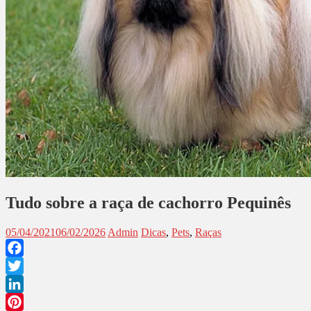
Tudo sobre a raça de cachorro Pequinês
05/04/2021
06/02/2026
Admin
Dicas
,
Pets
,
Raças
Facebook
Twitter
LinkedIn