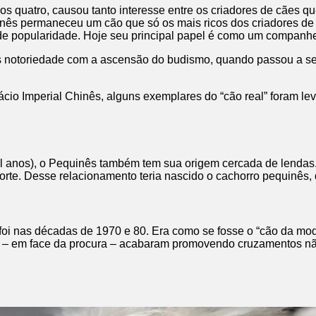
tros quatro, causou tanto interesse entre os criadores de cãe
nês permaneceu um cão que só os mais ricos dos criadores de 
de popularidade. Hoje seu principal papel é como um companhei
s notoriedade com a ascensão do budismo, quando passou a s
lácio Imperial Chinês, alguns exemplares do “cão real” foram 
l anos), o Pequinês também tem sua origem cercada de lendas.
te. Desse relacionamento teria nascido o cachorro pequinês, q
oi nas décadas de 1970 e 80. Era como se fosse o “cão da moda
ue – em face da procura – acabaram promovendo cruzamentos nã