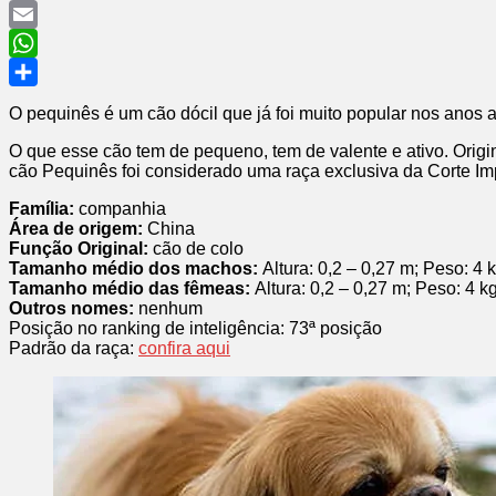
Pinterest
Email
WhatsApp
Share
O pequinês é um cão dócil que já foi muito popular nos anos a
O que esse cão tem de pequeno, tem de valente e ativo. Orig
cão Pequinês foi considerado uma raça exclusiva da Corte Imp
Família:
companhia
Área de origem:
China
Função Original:
cão de colo
Tamanho médio dos machos:
Altura: 0,2 – 0,27 m; Peso: 4 
Tamanho médio das fêmeas:
Altura: 0,2 – 0,27 m; Peso: 4 k
Outros nomes:
nenhum
Posição no ranking de inteligência: 73ª posição
Padrão da raça:
confira aqui