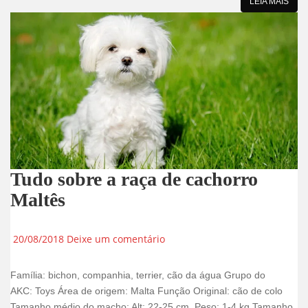
LEIA MAIS
Tudo sobre a raça de cachorro
Maltês
20/08/2018
Deixe um comentário
Família: bichon, companhia, terrier, cão da água Grupo do
AKC: Toys Área de origem: Malta Função Original: cão de colo
Tamanho médio do macho: Alt: 22-25 cm, Peso: 1-4 kg Tamanho