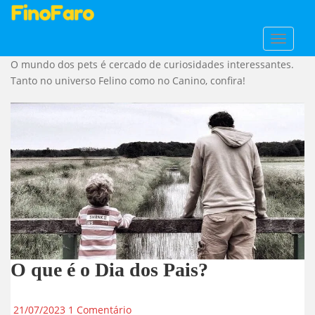
Categoria:
Curiosidades
S
TOGGLE
k
O mundo dos pets é cercado de curiosidades interessantes.
i
Tanto no universo Felino como no Canino, confira!
p
t
o
m
a
i
n
c
o
n
t
e
O que é o Dia dos Pais?
n
t
21/07/2023
1 Comentário