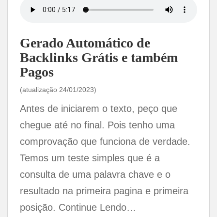
a
w
i
i
m
h
h
c
i
n
n
a
a
a
e
t
k
t
i
t
r
Gerado Automático de
b
t
e
e
l
s
e
Backlinks Grátis e também
o
e
d
r
A
Pagos
o
r
I
e
p
k
n
s
p
(atualização 24/01/2023)
t
Antes de iniciarem o texto, peço que
chegue até no final. Pois tenho uma
comprovação que funciona de verdade.
Temos um teste simples que é a
consulta de uma palavra chave e o
resultado na primeira pagina e primeira
posição. Continue Lendo…