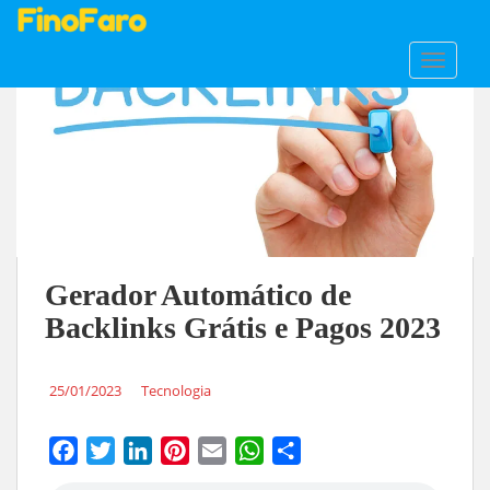
S
TOGGLE
k
i
p
t
o
m
a
i
n
Gerador Automático de
c
Backlinks Grátis e Pagos 2023
o
n
t
25/01/2023
Tecnologia
e
n
t
F
T
L
P
E
W
S