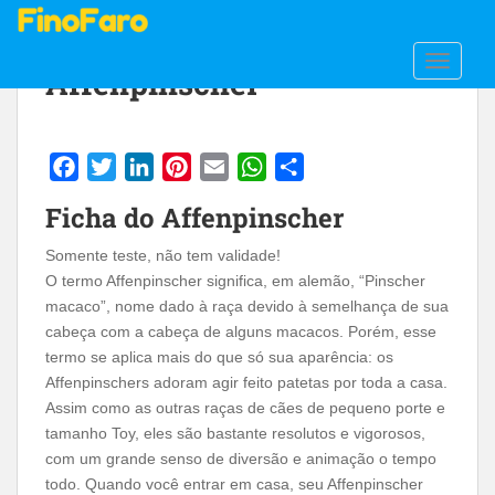
S
k
i
TOGGLE
Affenpinscher
p
t
o
m
a
F
T
L
P
E
W
S
Ficha do Affenpinscher
i
a
w
i
i
m
h
h
n
c
i
n
n
a
a
a
Somente teste, não tem validade!
c
O termo Affenpinscher significa, em alemão, “Pinscher
e
t
k
t
i
t
r
o
macaco”, nome dado à raça devido à semelhança de sua
b
t
e
e
l
s
e
n
cabeça com a cabeça de alguns macacos. Porém, esse
o
e
d
r
A
t
termo se aplica mais do que só sua aparência: os
e
o
r
I
e
p
Affenpinschers adoram agir feito patetas por toda a casa.
n
k
n
s
p
Assim como as outras raças de cães de pequeno porte e
t
t
tamanho Toy, eles são bastante resolutos e vigorosos,
com um grande senso de diversão e animação o tempo
todo. Quando você entrar em casa, seu Affenpinscher