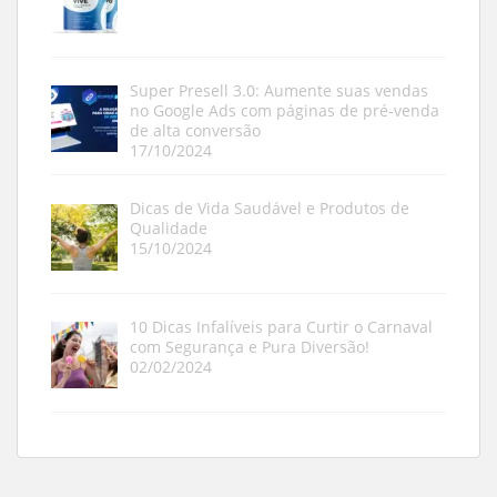
Super Presell 3.0: Aumente suas vendas
no Google Ads com páginas de pré-venda
de alta conversão
17/10/2024
Dicas de Vida Saudável e Produtos de
Qualidade
15/10/2024
10 Dicas Infalíveis para Curtir o Carnaval
com Segurança e Pura Diversão!
02/02/2024