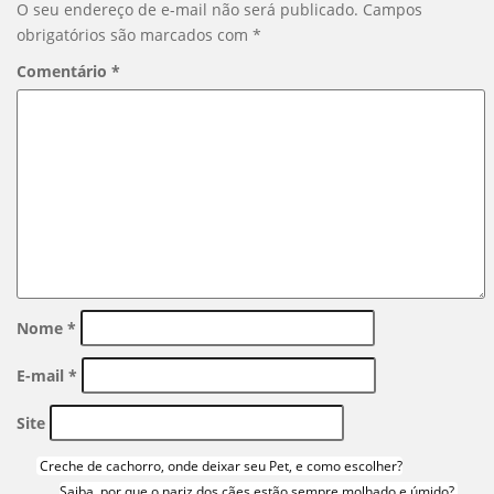
O seu endereço de e-mail não será publicado.
Campos
obrigatórios são marcados com
*
Comentário
*
Nome
*
E-mail
*
Site
Creche de cachorro, onde deixar seu Pet, e como escolher?
Saiba, por que o nariz dos cães estão sempre molhado e úmido?