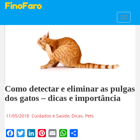
S
TOGGLE
k
i
p
t
o
m
a
i
n
Como detectar e eliminar as pulgas
c
o
dos gatos – dicas e importância
n
t
11/05/2018
Cuidados e Saúde
,
Dicas
,
Pets
e
n
t