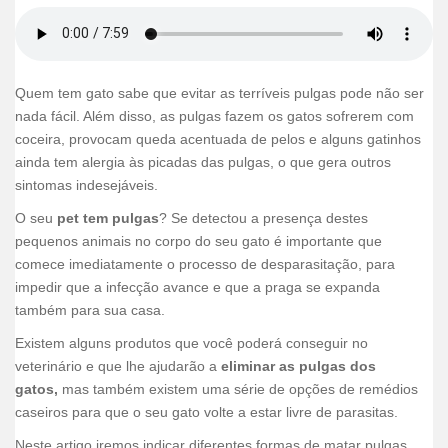
F
T
L
P
E
W
S
a
w
i
i
m
h
h
c
i
n
n
a
a
a
e
t
k
t
i
t
r
Quem tem gato sabe que evitar as terríveis pulgas pode não ser
b
t
e
e
l
s
e
nada fácil. Além disso, as pulgas fazem os gatos sofrerem com
o
e
d
r
A
coceira, provocam queda acentuada de pelos e alguns gatinhos
o
r
I
e
p
ainda tem alergia às picadas das pulgas, o que gera outros
sintomas indesejáveis.
k
n
s
p
t
O seu
pet tem pulgas
? Se detectou a presença destes
pequenos animais no corpo do seu gato é importante que
comece imediatamente o processo de desparasitação, para
impedir que a infecção avance e que a praga se expanda
também para sua casa.
Existem alguns produtos que você poderá conseguir no
veterinário e que lhe ajudarão a
eliminar as pulgas dos
gatos,
mas também existem uma série de opções de remédios
caseiros para que o seu gato volte a estar livre de parasitas.
Neste artigo iremos indicar diferentes formas de matar pulgas.