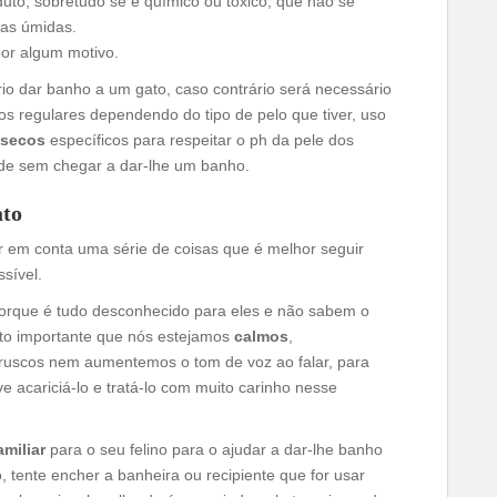
uto, sobretudo se é químico ou tóxico, que não se
has úmidas.
por algum motivo.
o dar banho a um gato, caso contrário será necessário
os regulares dependendo do tipo de pelo que tiver, uso
secos
específicos para respeitar o ph da pele dos
dade sem chegar a dar-lhe um banho.
ato
r em conta uma série de coisas que é melhor seguir
sível.
porque é tudo desconhecido para eles e não sabem o
to importante que nós estejamos
calmos
,
ruscos nem aumentemos o tom de voz ao falar, para
e acariciá-lo e tratá-lo com muito carinho nesse
amiliar
para o seu felino para o ajudar a dar-lhe banho
o, tente encher a banheira ou recipiente que for usar