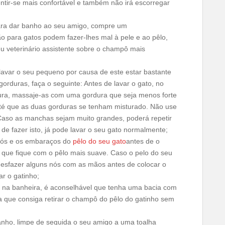
ntir-se mais confortável e também não irá escorregar
ra dar banho ao seu amigo, compre um
ão para gatos podem fazer-lhes mal à pele e ao pêlo,
eu veterinário assistente sobre o champô mais
lavar o seu pequeno por causa de este estar bastante
rduras, faça o seguinte: Antes de lavar o gato, no
ura, massaje-as com uma gordura que seja menos forte
até que as duas gorduras se tenham misturado. Não use
aso as manchas sejam muito grandes, poderá repetir
de fazer isto, já pode lavar o seu gato normalmente;
nós e os embaraços do
pêlo do seu gato
antes de o
 que fique com o pêlo mais suave. Caso o pelo do seu
desfazer alguns nós com as mãos antes de colocar o
r o gatinho;
o na banheira, é aconselhável que tenha uma bacia com
 que consiga retirar o champô do pêlo do gatinho sem
ho, limpe de seguida o seu amigo a uma toalha