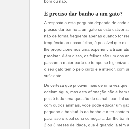
bom ou não.
É preciso dar banho a um gato?
A resposta a esta pergunta depende de cada a
preciso dar banho a um gato se este estiver 
não de forma frequente apenas quando for re
frequência ao nosso felino, é possível que el
lhe proporcionemos uma experiência traumátic
precisar
. Além disso, os felinos são um dos 
passam a maior parte do tempo se higienizand
o seu gato tem o pelo curto e é interior, co
suficiente.
De certeza que já ouviu mais de uma vez que 
odeiam água, mas esta afirmação não é bem 
pois é tudo uma questão de os habituar. Tal 
com outros animais, você pode educar um ga
pequeno e habituá-lo ao banho e a ter contat
para isso o ideal seria começar a dar-lhe banh
2 ou 3 meses de idade, que é quando já têm a