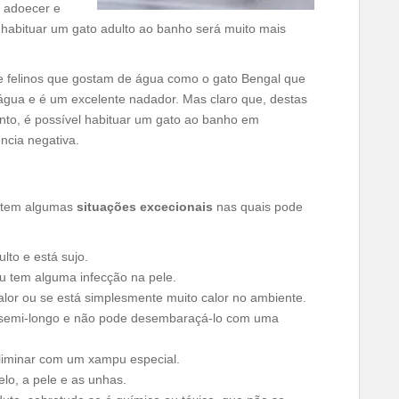
o adoecer e
 habituar um gato adulto ao banho será muito mais
 felinos que gostam de água como o gato Bengal que
gua e é um excelente nadador. Mas claro que, destas
to, é possível habituar um gato ao banho em
ncia negativa.
istem algumas
situações excecionais
nas quais pode
lto e está sujo.
ou tem alguma infecção na pele.
alor ou se está simplesmente muito calor no ambiente.
u semi-longo e não pode desembaraçá-lo com uma
eliminar com um xampu especial.
lo, a pele e as unhas.