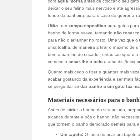
com
água morna
antes de colocar o seu gato 
deixar o seu felino mais nervoso e até agres
fundo da banheira, para o caso de querer arr
Utilize um
xampu específico
para gatos para 
banho de forma suave, tentando
não tocar t
para não o arranhar no rosto. Uma vez que 
uma toalha, de maneira a tirar o máximo de um
bem o barulho do secador, então coloque-o a
comece a
secar-lhe o pelo
a uma distância p
Quanto mais cedo o fizer e quantas mais vez
acabar gostando da experiência e ser mais fác
se perguntar se
dar banho a um gato faz ma
Materiais necessários para o ban
Antes de iniciar o banho do seu peludo, prepa
alcance durante e pós o banho, não necessita
que tornem o banho demorado demais para a p
Um tapete:
O facto de usar um tapete an