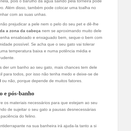
nela, pois o barulho da água saindo pela torneira pode
sivo. Além disso, também pode colocar uma toalha no
anhar com as suas unhas.
não prejudicar a pele nem o pelo do seu pet e dê-lhe
oda a zona da cabeça
nem se aproximando muito dele
o tenha ensaboado e enxaguado bem, seque-o bem com
idade possível. Se acha que o seu gato vai tolerar
 uma temperatura baixa e numa potência média e
rudente.
es der um banho ao seu gato, mais chances tem dele
il para todos, por isso não tenha medo e deixe-se de
l
ou não, porque depende de muitos fatores.
ho e pós-banho
re os materiais necessários para que estejam ao seu
ndo de sujeitar o seu gato a pausas desnecessárias
aciência do felino.
tiderrapante na sua banheira irá ajuda-la tanto a si