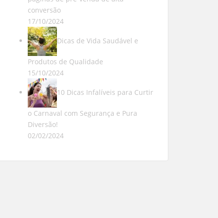
conversão
17/10/2024
Dicas de Vida Saudável e
Produtos de Qualidade
15/10/2024
10 Dicas Infalíveis para Curtir
o Carnaval com Segurança e Pura
Diversão!
02/02/2024