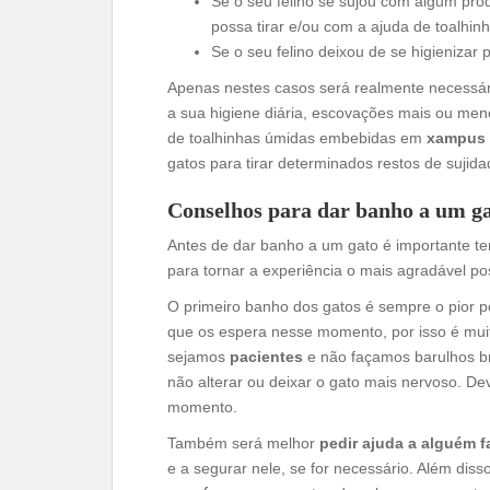
Se o seu felino se sujou com algum prod
possa tirar e/ou com a ajuda de toalhin
Se o seu felino deixou de se higienizar 
Apenas nestes casos será realmente necessári
a sua higiene diária, escovações mais ou men
de toalhinhas úmidas embebidas em
xampus 
gatos para tirar determinados restos de suji
Conselhos para dar banho a um g
Antes de dar banho a um gato é importante te
para tornar a experiência o mais agradável pos
O primeiro banho dos gatos é sempre o pior 
que os espera nesse momento, por isso é mui
sejamos
pacientes
e não façamos barulhos b
não alterar ou deixar o gato mais nervoso. Dev
momento.
Também será melhor
pedir ajuda a alguém f
e a segurar nele, se for necessário. Além diss