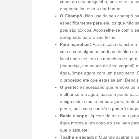
como ao seu amiguinho, pois este irá se
enquanto lhe está a dar banho;
O Champô:
Não use do seu champô pa
especificamente para ele, os que não s
pois são tóxicos. Aconselhe-se com o s
apropriado para o seu felino;
Para manchas:
Para o caso de estar a 
sujo e com algumas nódoas de óleo ou go
local onde ele tem as manchas de gord
(manteiga, um pouco de óleo vegetal) 
água, limpe agora com um pano seco. C
o processo até que estas saiam. Depois 
O pente:
é necessário que remova os 
molhar com a água, passe o pente para
amigo esteja muito embaraçado, tente 
pente, pois caso contrário poderá magoa
Bacia e copo:
Apesar de ter o seu gat
água morna e um copo ao seu lado para
que o assuste;
Toalha e secador:
Quando acabar o ban