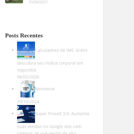
05/04/2021
Posts Recentes
Calculadora de IMC Grátis:
descubra seu índice corporal em
segundos
06/02/2026
Nervovive
29/10/2024
Super Presell 3.0: Aumente
suas vendas no Google Ads com
páginas de pré-venda de alta