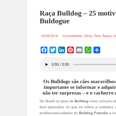
Raça Bulldog – 25 motivo
Buldogue
,
,
,
,
16/03/2018
Curiosidades
Dicas
Pets
Raças
U
F
T
L
P
E
W
S
a
w
i
i
m
h
h
c
i
n
n
a
a
a
e
t
k
t
i
t
r
Os Bulldogs são cães maravilhos
b
t
e
e
l
s
e
importante se informar e adquir
o
e
d
r
A
não ter surpresas – e o cachorr
o
r
I
e
p
No Brasil os tipos de
Bulldog
mais comuns s
k
n
s
p
bem parecidos no que se refere a cuidados
t
problemas/cuidados do
Bulldog Francês
e mu