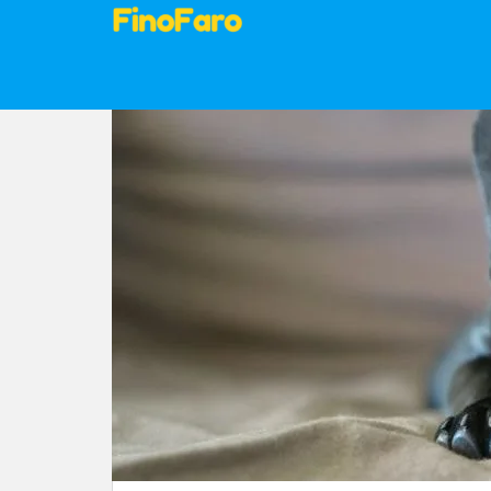
S
k
i
p
t
o
m
a
i
n
c
o
n
t
e
n
t