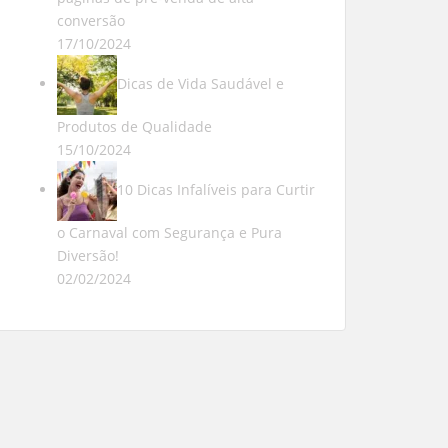
conversão
17/10/2024
Dicas de Vida Saudável e
Produtos de Qualidade
15/10/2024
10 Dicas Infalíveis para Curtir
o Carnaval com Segurança e Pura
Diversão!
02/02/2024