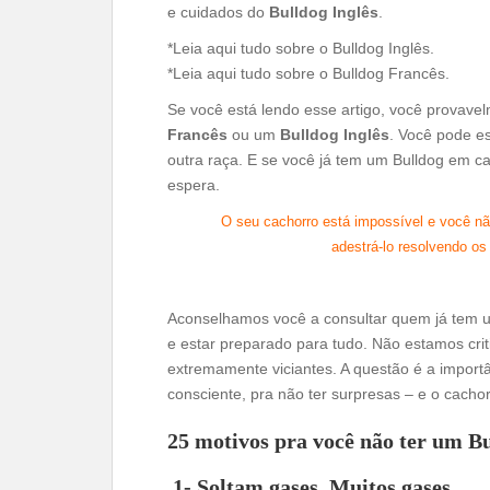
e cuidados do
Bulldog Inglês
.
*Leia aqui tudo sobre o Bulldog Inglês.
*Leia aqui tudo sobre o Bulldog Francês.
Se você está lendo esse artigo, você provav
Francês
ou um
Bulldog Inglês
. Você pode es
outra raça. E se você já tem um Bulldog em c
espera.
O seu cachorro está impossível e você nã
adestrá-lo resolvendo o
Aconselhamos você a consultar quem já tem u
e estar preparado para tudo. Não estamos cri
extremamente viciantes. A questão é a importâ
consciente, pra não ter surpresas – e o cac
25 motivos pra você não ter um B
1- Soltam gases. Muitos gases.