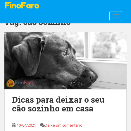
S
k
i
TOGGLE
Tag:
cão sozinho
p
t
o
m
a
i
n
c
o
n
t
Dicas para deixar o seu
e
n
cão sozinho em casa
t
10/04/2021
Deixe um comentário