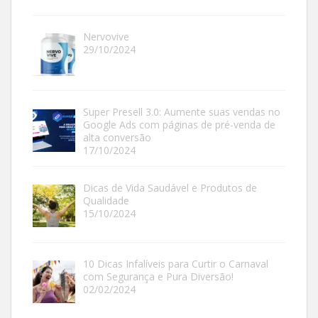
Nervovive
29/10/2024
Super Presell 3.0: Aumente suas vendas no
Google Ads com páginas de pré-venda de
alta conversão
17/10/2024
Dicas de Vida Saudável e Produtos de
Qualidade
15/10/2024
10 Dicas Infalíveis para Curtir o Carnaval
com Segurança e Pura Diversão!
02/02/2024