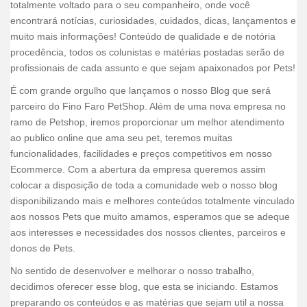
totalmente voltado para o seu companheiro, onde você
c
i
n
n
a
a
a
encontrará notícias, curiosidades, cuidados, dicas, lançamentos e
e
t
k
t
i
t
r
muito mais informações! Conteúdo de qualidade e de notória
b
t
e
e
l
s
e
procedência, todos os colunistas e matérias postadas serão de
profissionais de cada assunto e que sejam apaixonados por Pets!
o
e
d
r
A
o
r
I
e
p
É com grande orgulho que lançamos o nosso Blog que será
k
n
s
p
parceiro do Fino Faro PetShop. Além de uma nova empresa no
t
ramo de Petshop, iremos proporcionar um melhor atendimento
ao publico online que ama seu pet, teremos muitas
funcionalidades, facilidades e preços competitivos em nosso
Ecommerce. Com a abertura da empresa queremos assim
colocar a disposição de toda a comunidade web o nosso blog
disponibilizando mais e melhores conteúdos totalmente vinculado
aos nossos Pets que muito amamos, esperamos que se adeque
aos interesses e necessidades dos nossos clientes, parceiros e
donos de Pets.
No sentido de desenvolver e melhorar o nosso trabalho,
decidimos oferecer esse blog, que esta se iniciando. Estamos
preparando os conteúdos e as matérias que sejam util a nossa