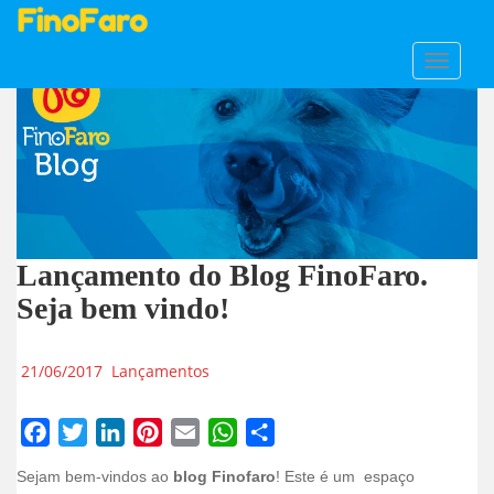
S
TOGGLE
k
i
p
t
o
m
a
i
Lançamento do Blog FinoFaro.
n
Seja bem vindo!
c
o
n
21/06/2017
Lançamentos
t
e
n
t
F
T
L
P
E
W
S
Sejam bem-vindos ao
blog Finofaro
! Este é um espaço
a
w
i
i
m
h
h