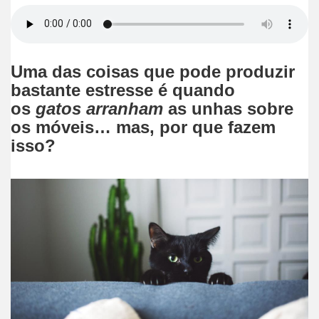
F
T
L
P
E
W
S
a
w
i
i
m
h
h
c
i
n
n
a
a
a
e
t
k
t
i
t
r
Uma das coisas que pode produzir
b
t
e
e
l
s
e
bastante estresse é quando
o
e
d
r
A
os
gatos arranham
as unhas sobre
o
r
I
e
p
os móveis… mas, por que fazem
k
n
s
p
isso?
t