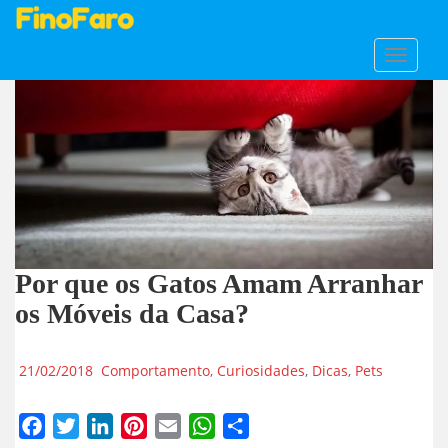
S
TOGGLE
k
i
p
t
o
m
a
i
n
Por que os Gatos Amam Arranhar
c
o
os Móveis da Casa?
n
t
21/02/2018
Comportamento
,
Curiosidades
,
Dicas
,
Pets
e
n
t