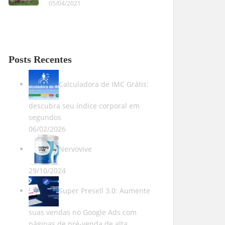
05/04/2021
Posts Recentes
Calculadora de IMC Grátis:
descubra seu índice corporal em
segundos
06/02/2026
Nervovive
29/10/2024
Super Presell 3.0: Aumente
suas vendas no Google Ads com
páginas de pré-venda de alta