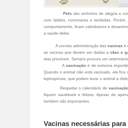
Pets
são sinônimo de alegria e c
com latidos, ronronares e lambidas. Porém
comportamento, ficam cabisbaixos e desanima
a saúde deles.
A correta administração das
vacinas
é 
as vacinas que devem ser dadas a
cães e g
elas previnem. Sempre procure um veterinário 
A
vacinação
é de extrema importân
Quando o animal não está vacinado, ele fica 
leptospirose, que podem levar o animal a óbito
Respeitar o calendário de
vacinação
fiquem saudáveis e felizes. Apesar de apenas
também são importantes.
Vacinas necessárias para