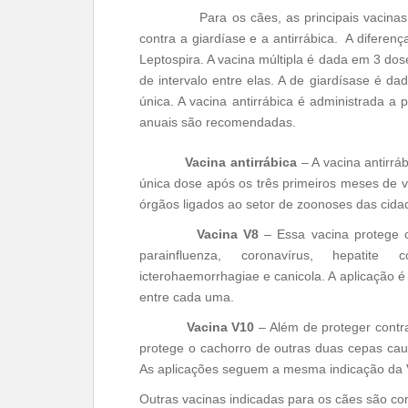
Para os cães, as principais vacinas 
contra a giardíase e a antirrábica. A difere
Leptospira. A vacina múltipla é dada em 3 dos
de intervalo entre elas. A de giardísase é 
única. A vacina antirrábica é administrada a 
anuais são recomendadas.
Vacina antirrábica
– A vacina antirrá
única dose após os três primeiros meses de v
órgãos ligados ao setor de zoonoses das cida
Vacina V8
– Essa vacina protege o
parainfluenza, coronavírus, hepatite
icterohaemorrhagiae e canicola. A aplicação é
entre cada uma.
Vacina V10
– Além de proteger cont
protege o cachorro de outras duas cepas cau
As aplicações seguem a mesma indicação da 
Outras vacinas indicadas para os cães são cont