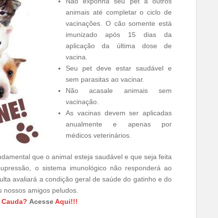
Não exponha seu pet a outros
animais até completar o ciclo de
vacinações. O cão somente está
imunizado após 15 dias da
aplicação da última dose de
vacina.
Seu pet deve estar saudável e
sem parasitas ao vacinar.
Não acasale animais sem
vacinação.
As vacinas devem ser aplicadas
anualmente e apenas por
médicos veterinários.
ndamental que o animal esteja saudável e que seja feita
supressão, o sistema imunológico não responderá ao
ulta avaliará a condição geral de saúde do gatinho e do
os nossos amigos peludos.
a Cauda?
Acesse
Aqui!!!