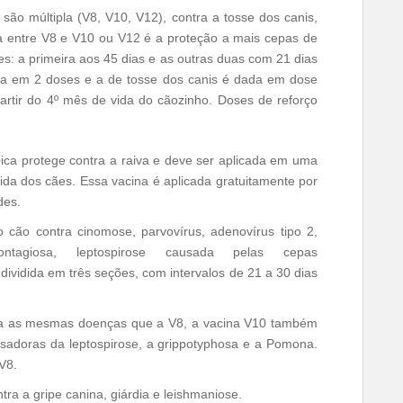
são múltipla (V8, V10, V12), contra a tosse dos canis,
nça entre V8 e V10 ou V12 é a proteção a mais cepas de
es: a primeira aos 45 dias e as outras duas com 21 dias
dada em 2 doses e a de tosse dos canis é dada em dose
partir do 4º mês de vida do cãozinho. Doses de reforço
bica protege contra a raiva e deve ser aplicada em uma
ida dos cães. Essa vacina é aplicada gratuitamente por
des.
 cão contra cinomose, parvovírus, adenovírus tipo 2,
 contagiosa, leptospirose causada pelas cepas
 dividida em três seções, com intervalos de 21 a 30 dias
ra as mesmas doenças que a V8, a vacina V10 também
sadoras da leptospirose, a grippotyphosa e a Pomona.
V8.
ra a gripe canina, giárdia e leishmaniose.