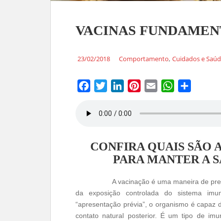
VACINAS FUNDAMENT
,
23/02/2018
Comportamento
Cuidados e Saú
F
T
L
P
E
W
S
a
w
i
i
m
h
h
c
i
n
n
a
a
a
e
t
k
t
i
t
r
CONFIRA QUAIS SÃO 
b
t
e
e
l
s
e
PARA MANTER A S
o
e
d
r
A
o
r
I
e
p
A vacinação é uma maneira de pre
k
n
s
p
da exposição controlada do sistema imun
t
“apresentação prévia”, o organismo é capaz 
contato natural posterior. É um tipo de i