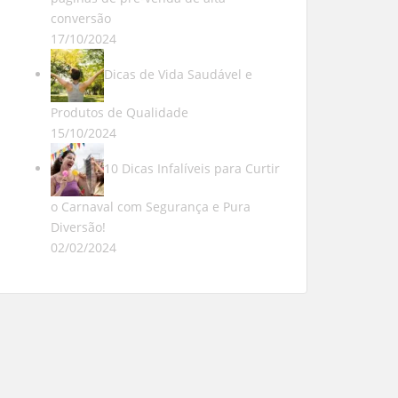
conversão
17/10/2024
Dicas de Vida Saudável e
Produtos de Qualidade
15/10/2024
10 Dicas Infalíveis para Curtir
o Carnaval com Segurança e Pura
Diversão!
02/02/2024