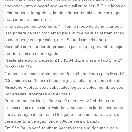
anexados junto à ocorrência para auxiliar no seu B.O.: relatos de
testemunhas, fotografias, laudo veterinário, placa do carro que
abandonou o animal, etc.
Uma questão muito comum: ” – Tenho medo de denunciar pois
isso poderá causar problemas para mim e para as testemunhas,
como ameaças, agressões, etc”. Sobre isso, leia abaixo:
Você não será o autor do processo judicial que porventura seja
aberto a pedido do delegado.
Preste atenção: o Decreto 24.645/34 diz, em seu artigo 1° e 2º
(parágrafo 3°):
“Todos os animais existentes no País são tutelados pelo Estado”;
“Os animais serão assistidos em juízo pelos representantes do
Ministério Publico, seus substitutos legais e pelos membros das
Sociedades Protetoras dos Animais”
Portanto, na verdade, não é você quem estará abrindo um
processo judicial e sim o Estado. Uma vez concluído o inquérito
para apuração do crime, o Delegado o encaminhará ao Juízo
para abertura de ação, onde o Autor será o Estado.
Em São Paulo você também poderá fazer sua denúncia pela