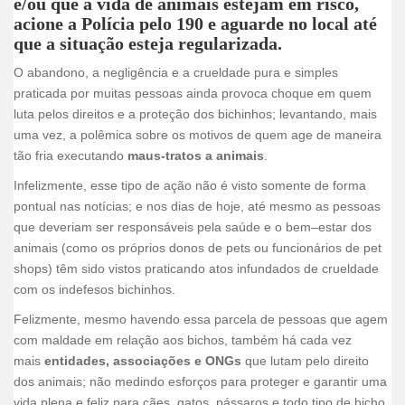
e/ou que a vida de animais estejam em risco,
acione a Polícia pelo 190 e aguarde no local até
que a situação esteja regularizada.
O abandono, a negligência e a crueldade pura e simples
praticada por muitas pessoas ainda provoca choque em quem
luta pelos direitos e a proteção dos bichinhos; levantando, mais
uma vez, a polêmica sobre os motivos de quem age de maneira
tão fria executando
maus-tratos a animais
.
Infelizmente, esse tipo de ação não é visto somente de forma
pontual nas notícias; e nos dias de hoje, até mesmo as pessoas
que deveriam ser responsáveis pela saúde e o bem–estar dos
animais (como os próprios donos de pets ou funcionários de pet
shops) têm sido vistos praticando atos infundados de crueldade
com os indefesos bichinhos.
Felizmente, mesmo havendo essa parcela de pessoas que agem
com maldade em relação aos bichos, também há cada vez
mais
entidades, associações e ONGs
que lutam pelo direito
dos animais; não medindo esforços para proteger e garantir uma
vida plena e feliz para cães, gatos, pássaros e todo tipo de bicho