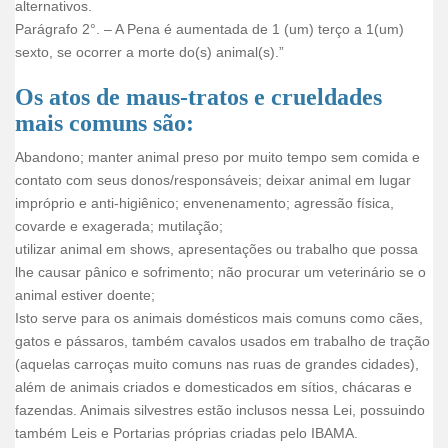
alternativos.
Parágrafo 2°. – A Pena é aumentada de 1 (um) terço a 1(um)
sexto, se ocorrer a morte do(s) animal(s).”
Os atos de maus-tratos e crueldades
mais comuns são:
Abandono; manter animal preso por muito tempo sem comida e
contato com seus donos/responsáveis; deixar animal em lugar
impróprio e anti-higiênico; envenenamento; agressão física,
covarde e exagerada; mutilação;
utilizar animal em shows, apresentações ou trabalho que possa
lhe causar pânico e sofrimento; não procurar um veterinário se o
animal estiver doente;
Isto serve para os animais domésticos mais comuns como cães,
gatos e pássaros, também cavalos usados em trabalho de tração
(aquelas carroças muito comuns nas ruas de grandes cidades),
além de animais criados e domesticados em sítios, chácaras e
fazendas. Animais silvestres estão inclusos nessa Lei, possuindo
também Leis e Portarias próprias criadas pelo IBAMA.