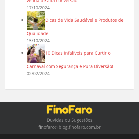
venda de alta conversão
17/10/2024
Dicas de Vida Saudável e Produtos de
Qualidade
15/10/2024
10 Dicas Infalíveis para Curtir o
Carnaval com Segurança e Pura Diversão!
02/02/2024
Duvidas ou Sugestões
finofaro@blog.finofaro.com.br