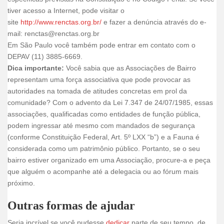
tiver acesso a Internet, pode visitar o
site
http://www.renctas.org.br/
e fazer a denúncia através do e-
mail: renctas@renctas.org.br
Em São Paulo você também pode entrar em contato com o
DEPAV (11) 3885-6669.
Dica importante:
Você sabia que as Associações de Bairro
representam uma força associativa que pode provocar as
autoridades na tomada de atitudes concretas em prol da
comunidade? Com o advento da Lei 7.347 de 24/07/1985, essas
associações, qualificadas como entidades de função pública,
podem ingressar até mesmo com mandados de segurança
(conforme Constituição Federal, Art. 5º LXX “b”) e a Fauna é
considerada como um patrimônio público. Portanto, se o seu
bairro estiver organizado em uma Associação, procure-a e peça
que alguém o acompanhe até a delegacia ou ao fórum mais
próximo.
Outras formas de ajudar
Seria incrível se você pudesse
dedicar
parte de seu tempo, de