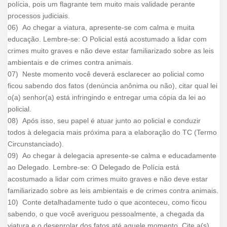
polícia, pois um flagrante tem muito mais validade perante
processos judiciais.
06) Ao chegar a viatura, apresente-se com calma e muita
educação. Lembre-se: O Policial está acostumado a lidar com
crimes muito graves e não deve estar familiarizado sobre as leis
ambientais e de crimes contra animais.
07) Neste momento você deverá esclarecer ao policial como
ficou sabendo dos fatos (denúncia anônima ou não), citar qual lei
o(a) senhor(a) está infringindo e entregar uma cópia da lei ao
policial.
08) Após isso, seu papel é atuar junto ao policial e conduzir
todos à delegacia mais próxima para a elaboração do TC (Termo
Circunstanciado).
09) Ao chegar à delegacia apresente-se calma e educadamente
ao Delegado. Lembre-se: O Delegado de Polícia está
acostumado a lidar com crimes muito graves e não deve estar
familiarizado sobre as leis ambientais e de crimes contra animais.
10) Conte detalhadamente tudo o que aconteceu, como ficou
sabendo, o que você averiguou pessoalmente, a chegada da
viatura e o desenrolar dos fatos até aquele momento. Cite a(s)