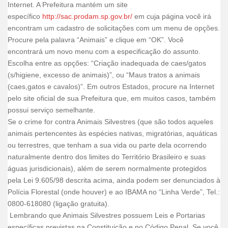
Internet. A Prefeitura mantém um site
específico
http://sac.prodam.sp.gov.br/
em cuja página você irá
encontram um cadastro de solicitações com um menu de opções.
Procure pela palavra “Animais” e clique em “OK”. Você
encontrará um novo menu com a especificação do assunto.
Escolha entre as opções: “Criação inadequada de caes/gatos
(s/higiene, excesso de animais)”, ou “Maus tratos a animais
(caes,gatos e cavalos)”. Em outros Estados, procure na Internet
pelo site oficial de sua Prefeitura que, em muitos casos, também
possui serviço semelhante.
Se o crime for contra Animais Silvestres (que são todos aqueles
animais pertencentes às espécies nativas, migratórias, aquáticas
ou terrestres, que tenham a sua vida ou parte dela ocorrendo
naturalmente dentro dos limites do Território Brasileiro e suas
águas jurisdicionais), além de serem normalmente protegidos
pela Lei 9.605/98 descrita acima, ainda podem ser denunciados à
Polícia Florestal (onde houver) e ao IBAMA no “Linha Verde”, Tel.:
0800-618080 (ligação gratuita).
Lembrando que Animais Silvestres possuem Leis e Portarias
específicas previstas na Constituição e no Código Penal. Se você