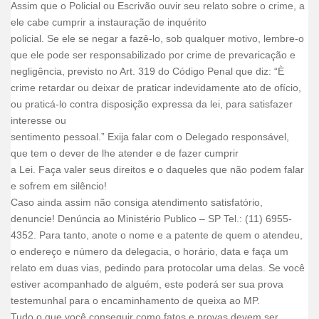
Assim que o Policial ou Escrivão ouvir seu relato sobre o crime, a
ele cabe cumprir a instauração de inquérito
policial. Se ele se negar a fazê-lo, sob qualquer motivo, lembre-o
que ele pode ser responsabilizado por crime de prevaricação e
negligência, previsto no Art. 319 do Código Penal que diz: “È
crime retardar ou deixar de praticar indevidamente ato de ofício,
ou praticá-lo contra disposição expressa da lei, para satisfazer
interesse ou
sentimento pessoal.” Exija falar com o Delegado responsável,
que tem o dever de lhe atender e de fazer cumprir
a Lei. Faça valer seus direitos e o daqueles que não podem falar
e sofrem em silêncio!
Caso ainda assim não consiga atendimento satisfatório,
denuncie! Denúncia ao Ministério Publico – SP Tel.: (11) 6955-
4352. Para tanto, anote o nome e a patente de quem o atendeu,
o endereço e número da delegacia, o horário, data e faça um
relato em duas vias, pedindo para protocolar uma delas. Se você
estiver acompanhado de alguém, este poderá ser sua prova
testemunhal para o encaminhamento de queixa ao MP.
Tudo o que você conseguir como fatos e provas devem ser