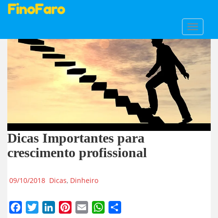
S
TOGGLE
k
i
p
t
o
m
a
i
n
Dicas Importantes para
c
o
crescimento profissional
n
t
09/10/2018
Dicas
,
Dinheiro
e
n
t