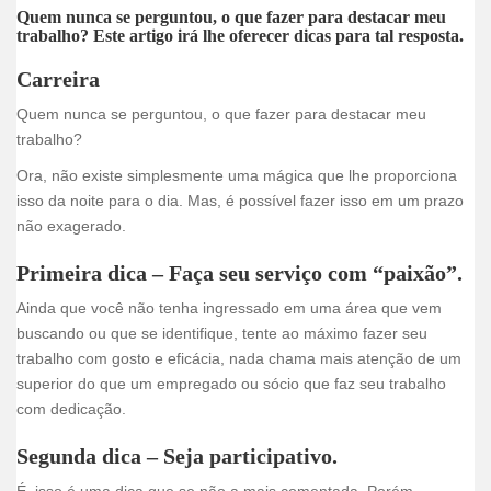
F
T
L
P
E
W
S
Quem nunca se perguntou, o que fazer para destacar meu
a
w
i
i
m
h
h
trabalho? Este artigo irá lhe oferecer dicas para tal resposta.
c
i
n
n
a
a
a
Carreira
e
t
k
t
i
t
r
Quem nunca se perguntou, o que fazer para destacar meu
b
t
e
e
l
s
e
trabalho?
o
e
d
r
A
o
r
I
e
p
Ora, não existe simplesmente uma mágica que lhe proporciona
isso da noite para o dia. Mas, é possível fazer isso em um prazo
k
n
s
p
não exagerado.
t
Primeira dica
– Faça seu serviço com “paixão”.
Ainda que você não tenha ingressado em uma área que vem
buscando ou que se identifique, tente ao máximo fazer seu
trabalho com gosto e eficácia, nada chama mais atenção de um
superior do que um empregado ou sócio que faz seu trabalho
com dedicação.
Segunda dica
– Seja participativo.
É, isso é uma dica que se não a mais comentada. Porém,